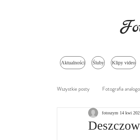
Fo
Aktualności
Śluby
Klipy video
Wszystkie posty
Fotografia analog
fotoszym
14 kwi 202
Deszczow