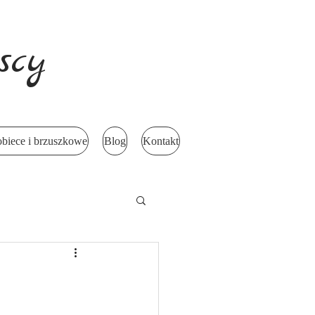
scy
obiece i brzuszkowe
Blog
Kontakt