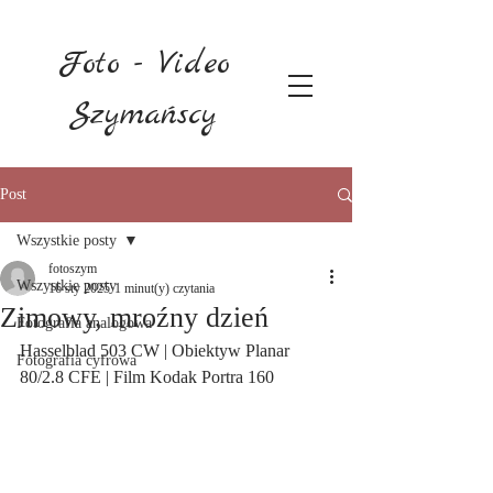
Foto - Video
Szymańscy
Post
Wszystkie posty
fotoszym
Wszystkie posty
16 sty 2025
1 minut(y) czytania
Zimowy, mroźny dzień
Fotografia analogowa
Hasselblad 503 CW | Obiektyw Planar  
Fotografia cyfrowa
80/2.8 CFE | Film Kodak Portra 160 